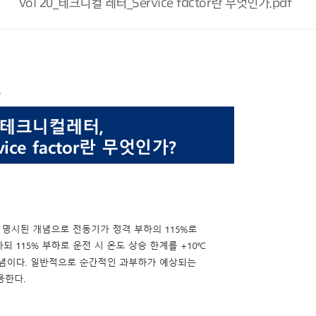
Vol 20_테크니컬 레터_Service factor란 무엇인가.pdf
?