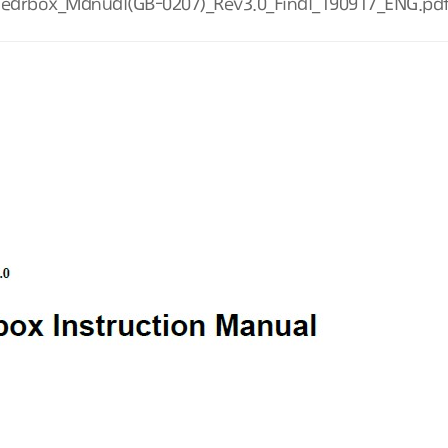
earbox_Manual(GB-0207)_Rev3.0_Final_190917_ENG.pd