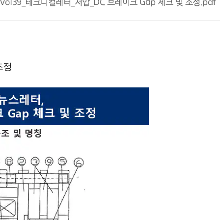
Vol39_테크니컬레터_저압_DC 브레이크 Gap 체크 및 조정.pdf
조정