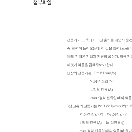
첨부파일
전동기가 그 축에서 어떤 출력을 내면서 운
즉, 전력이 들어오는데, 이 것을 입력 (input
원래, 전력은 전압과 전류의 곱이다. 직류 전동
이것에 역률을 곱해주어야 한다.
단상의 전동기는
Pi= V I cosφ(W)
V :정격 전압 (V)
I :정격 전류 (A)
cosφ :정격 전류일 때의 역률(퍼
3상 교류의 전동기는
Pi= 3 Vφ Iφ cosφ(W) = 
V :정격 전압 (V) , Vφ :상전압 (v)
I :정격 전류 (A) , Iφ :상전류 (i)
cosφ :정격 전류일 때의 역률(퍼 유니