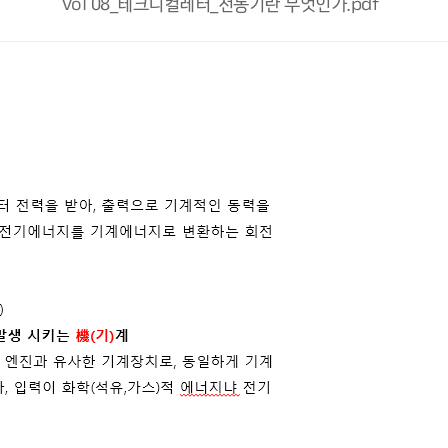
Vol 08_테크니컬레터_전동기란 무엇인가.pdf