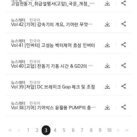
고압전동기_취급설명서(고압)_국문_개정_REV 2.4
뉴스레터
한국어
Vol 42 [기어] 감속기의 개요, 기어란 무엇인가 Rev 1
뉴스레터
한국어
Vol 41 [인버터] 고성능 벡터제어 효성 인버터
뉴스레터
한국어
Vol 40 [고압] 전동기 기동 시간 & GD2의 이해
뉴스레터
한국어
Vol 39 [저압] DC 브레이크 Gap 체크 및 조정
뉴스레터
한국어
Vol 38 [기어] 기어박스 윤활용 PUMP의 종류와 특징
1
2
3
4
5
6
7
8
9
10