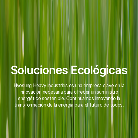
Soluciones Ecológicas
Soluciones Ecológicas
Hyosung Heavy Industries es una empresa clave en la
Hyosung Heavy Industries es una empresa clave en la
innovación necesaria para ofrecer un suministro
innovación necesaria para ofrecer un suministro
energético sostenible.
energético sostenible.
Continuamos innovando la
Continuamos innovando la
transformación de la energía para el futuro de todos.
transformación de la energía para el futuro de todos.