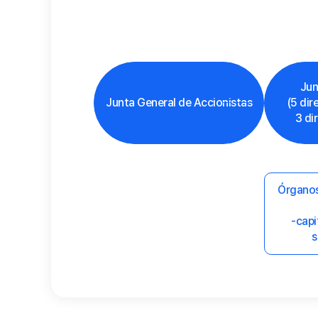
Jun
Junta General de Accionistas
(5 dir
3 di
Órganos
-capi
s