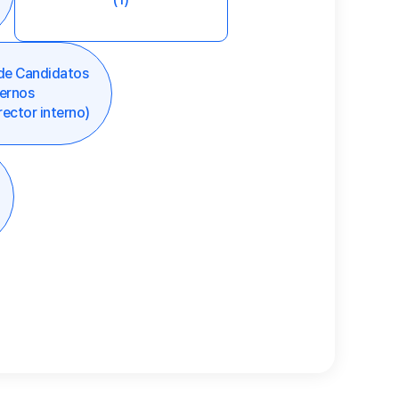
 de Candidatos
ternos
rector interno)