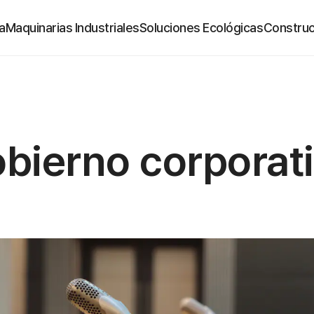
a
Maquinarias Industriales
Soluciones Ecológicas
Construc
bierno corporat