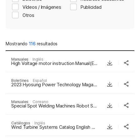
Vídeos / Imágenes
Publicidad
Otros
Mostrando
116
resultados
Manuales
Inglés
High Voltage motor instruction Manual(English)_REV 2.5
Boletines
Español
2023 Hyosung Power Technology Magazine_Vol 3_Spanish
Manuales
Coreano
Special Spot Welding Machines Robot Seam Series Manual Korean 201806
Catálogos
Inglés
Wind Turbine Systems Catalog English May2012