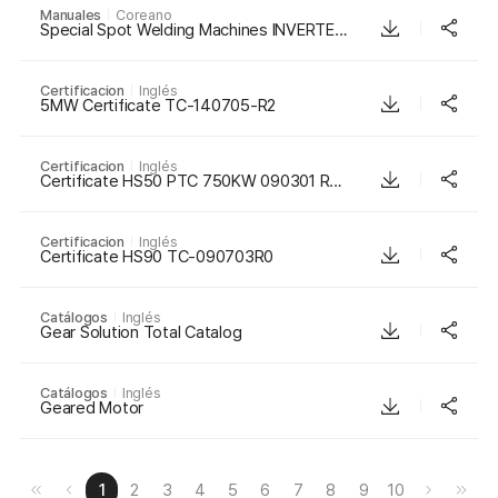
Manuales
Coreano
Special Spot Welding Machines INVERTER PROJECTION Series Manual Korean 201806
Certificacion
Inglés
5MW Certificate TC-140705-R2
Certificacion
Inglés
Certificate HS50 PTC 750KW 090301 Rev1
Certificacion
Inglés
Certificate HS90 TC-090703R0
Catálogos
Inglés
Gear Solution Total Catalog
Catálogos
Inglés
Geared Motor
1
2
3
4
5
6
7
8
9
10