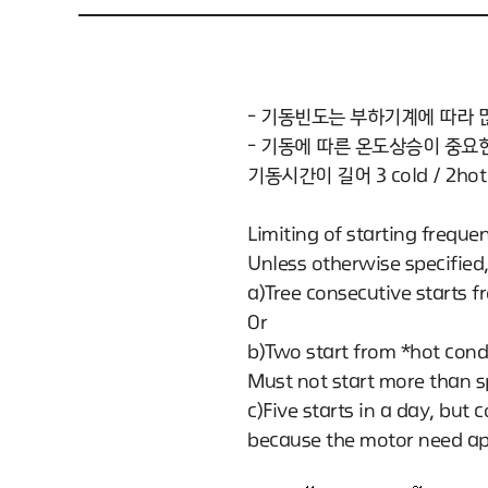
- 기동빈도는 부하기계에 따라 
- 기동에 따른 온도상승이 중요
기동시간이 길어 3 cold / 2
Limiting of starting freque
Unless otherwise specified,
a)Tree consecutive starts f
Or
b)Two start from *hot cond
Must not start more than s
c)Five starts in a day, but 
because the motor need app