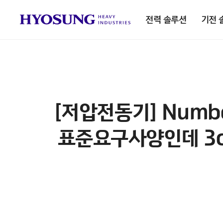
전력 솔루션
기전 
[저압전동기] Number 
표준요구사양인데 3col