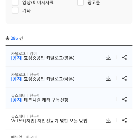
영상/이미지자료
광고물
기타
총
295
건
카탈로그
영어
[공지]
효성중공업 카탈로그(영문)
카탈로그
한국어
[공지]
효성중공업 카탈로그(국문)
뉴스레터
한국어
[공지]
테크니컬 레터 구독신청
뉴스레터
한국어
Vol 59 [저압] 저압전동기 명판 보는 방법
매뉴얼
한국어