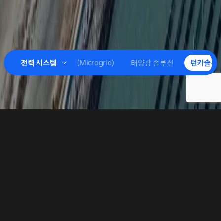
SS)
전력 시스템
마이크로그리드(Microgrid)
태양광 솔루션
턴키솔루
턴키솔루션
초고압 전기 장비 제조업체로서 명성을 쌓아온 효성중공업은 전
세계 곳곳에서 고객의 기존 수요는 물론 미래의 수요까지 수용
가능한 전문적 턴키 솔루션을 경쟁력 있는 가격에 제공하고
있습니다.