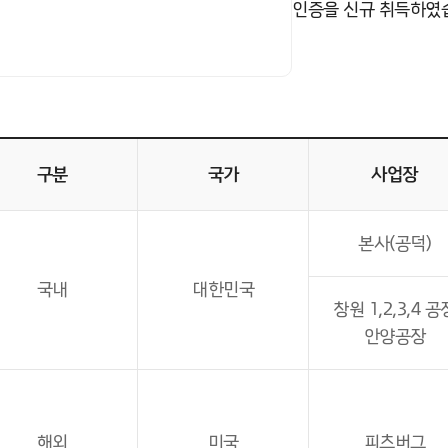
인증을 신규 취득하였
구분
국가
사업장
본사(공덕)
국내
대한민국
창원 1,2,3,4 공
안양공장
해외
미국
피츠버그