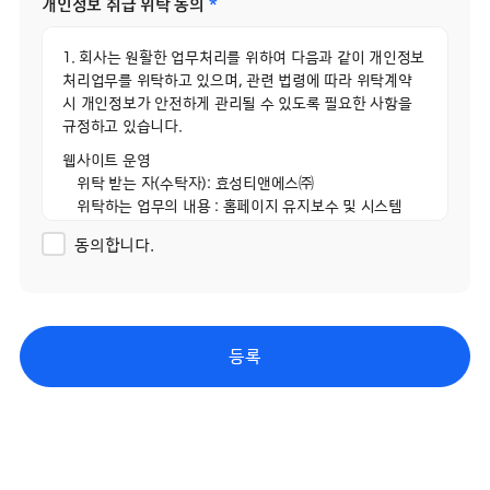
개인정보 취급 위탁 동의
*
- 필수정보 : 성명, 이메일 주소, 연락처
5) 일반 뉴스레터 신청 시 수집항목
1. 회사는 원활한 업무처리를 위하여 다음과 같이 개인정보
- 필수정보 : 성명, 이메일 주소
처리업무를 위탁하고 있으며, 관련 법령에 따라 위탁계약
6) 기업 뉴스레터 신청 시 수집항목
시 개인정보가 안전하게 관리될 수 있도록 필요한 사항을
- 필수정보 : 기업명, 성명, 이메일 주소
규정하고 있습니다.
7) 웹사이트 이용과정에서 자동 생성되어 수집되는 항목
웹사이트 운영
- 접속IP 정보, 서비스 이용기록, 접속 로그, 쿠키, MAC
위탁 받는 자(수탁자): 효성티앤에스㈜
주소
위탁하는 업무의 내용 : 홈페이지 유지보수 및 시스템
관리 등
2. 처리 목적
동의합니다.
개인정보 보유 및 이용기간 : 명시된 보유기간 및 이유
1) 고객문의 등록
종료 시까지
- 사용자 식별, 사용자 문의 대응, 공지사항 전달
2. 취급위탁 동의 거부 권리
2) 다운로드 센터 자료 다운로드
정보주체는 위와 같은 개인정보의 취급위탁을 거부할 수
- 사용자 식별
등록
있습니다. 다만 이러한 개인정보의 취급위탁에 동의하지
3) 다운로드 센터 자료 공유
않을 경우에는 회원가입 및 진행업무와 관련한 정상적인
- 이메일 자료 공유
서비스 제공이 불가능할 수 있음을 알려드립니다.
4) 제보센터(실명) 등록
- 사용자 식별, 부정비리 제보, 민원 처리
5) 일반 뉴스레터 신청 시 수집항목