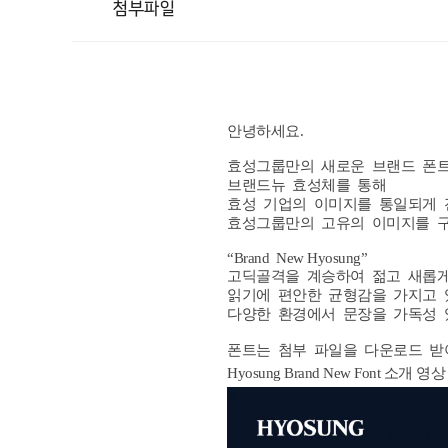
첨부파일
안녕하세요.
효성그룹만의
새로운
브랜드
폰
브랜드뉴
효성체를
통해
효성
기업의
이미지를
통일되게
효성그룹만의
고유의
이미지를
“Brand New Hyosung”
고딕골격을
계승하여
젊고
새롭
읽기에
편안한
균형감을
가지고
다양한
환경에서
문장을
가독성
폰트는
첨부
파일을
다운로드
받
Hyosung Brand New Font 소개 영상 :