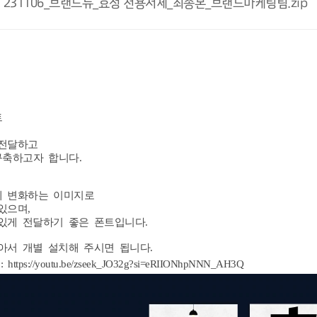
231106_브랜드뉴_효성 전용서체_최종본_브랜드마케팅팀.zip
트
전달하고
구축하고자
합니다
.
게
변화하는
이미지로
있으며
,
있게
전달하기
좋은
폰트입니다
.
아서
개별
설치해
주시면
됩니다
.
 https://youtu.be/zseek_JO32g?si=eRIIONhpNNN_AH3Q