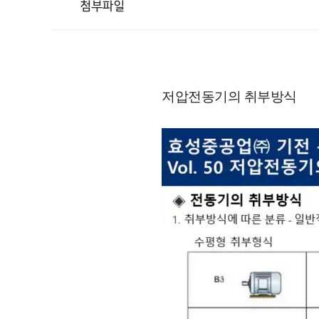
첨부파일
저압전동기의 취부방식