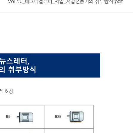
Vol 50_테크니컬레터_저압_저압전동기의 취부방식.pdf