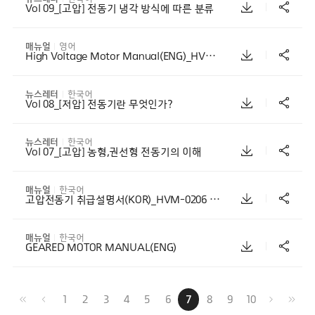
Vol 09_[고압] 전동기 냉각 방식에 따른 분류
매뉴얼
영어
High Voltage Motor Manual(ENG)_HVM-0206_REV 2.1
뉴스레터
한국어
Vol 08_[저압] 전동기란 무엇인가?
뉴스레터
한국어
Vol 07_[고압] 농형,권선형 전동기의 이해
매뉴얼
한국어
고압전동기 취급설명서(KOR)_HVM-0206 REV 2.1
매뉴얼
한국어
GEARED MOTOR MANUAL(ENG)
1
2
3
4
5
6
7
8
9
10